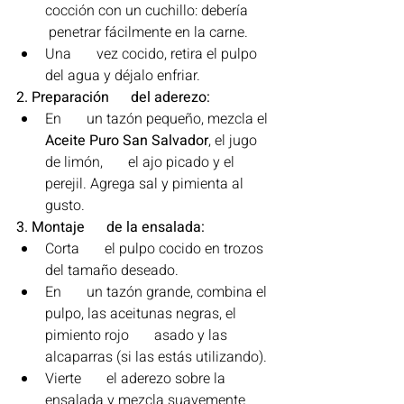
cocción con un cuchillo: debería      
 penetrar fácilmente en la carne.
Una       vez cocido, retira el pulpo 
del agua y déjalo enfriar.
2. Preparación      del aderezo:
En       un tazón pequeño, mezcla el 
Aceite Puro San Salvador
, el jugo 
de limón,       el ajo picado y el 
perejil. Agrega sal y pimienta al 
gusto.
3. Montaje      de la ensalada:
Corta       el pulpo cocido en trozos 
del tamaño deseado.
En       un tazón grande, combina el 
pulpo, las aceitunas negras, el 
pimiento rojo       asado y las 
alcaparras (si las estás utilizando).
Vierte       el aderezo sobre la 
ensalada y mezcla suavemente 