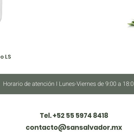
o LS
Horario de atención I Lunes-Viernes de 9:00 a 18:
Tel. +52 55 5974 8418
contacto@sansalvador.mx