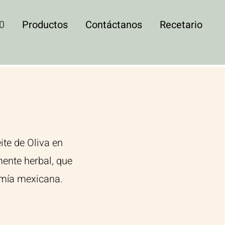
0
Productos
Contáctanos
Recetario
te de Oliva en
mente herbal, que
omía mexicana.