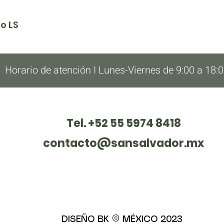
o LS
Horario de atención I Lunes-Viernes de 9:00 a 18:
Tel. +52 55 5974 8418
contacto@sansalvador.mx
DISEÑO BK © MÉXICO 2023