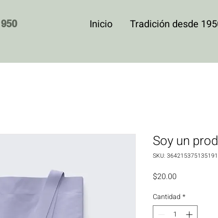
Inicio
Tradición desde 195
1950
Soy un pro
SKU: 364215375135191
Precio
$20.00
Cantidad
*