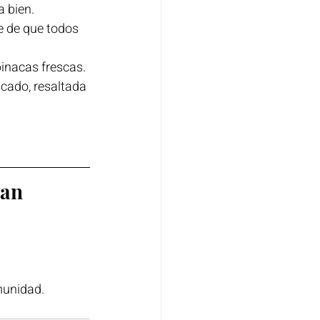
a bien.
e de que todos 
pinacas frescas.
cado, resaltada 
San 
unidad. 