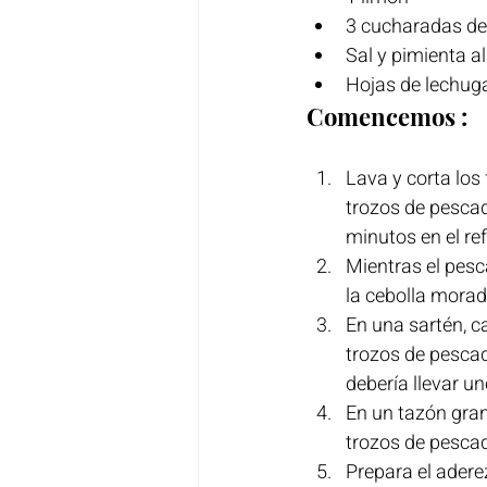
3 cucharadas de 
Sal y pimienta a
Hojas de lechuga
Comencemos :
Lava y corta los
trozos de pescad
minutos en el ref
Mientras el pesc
la cebolla morad
En una sartén, c
trozos de pescad
debería llevar u
En un tazón gran
trozos de pesca
Prepara el adere