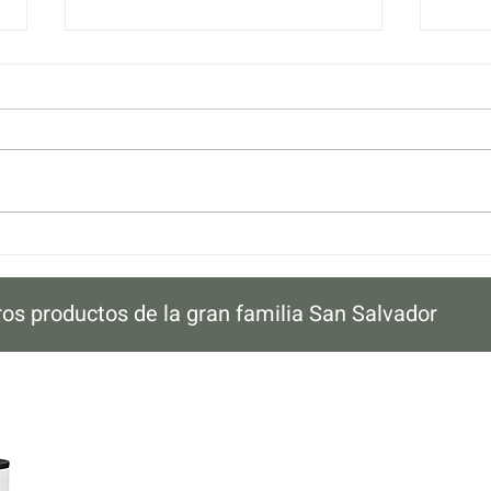
Chuleta de Cerdo Sellada
Huev
con Aceite de Oliva.
medi
ros productos de la gran familia San Salvador