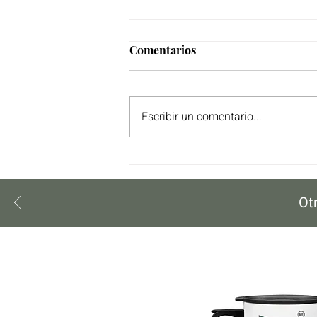
Comentarios
Escribir un comentario...
Vinagreta de Aceite de Oliva
para Ensalada Frutales.
Ot