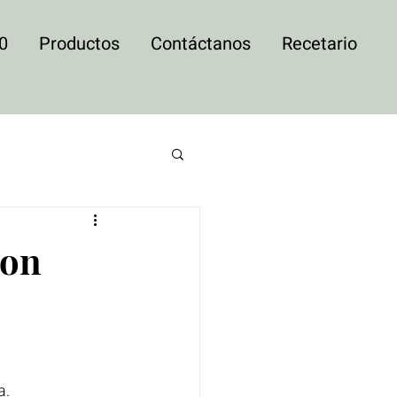
0
Productos
Contáctanos
Recetario
con
a.