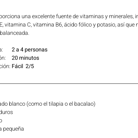
porciona una excelente fuente de vitaminas y minerales, 
, vitamina C, vitamina B6, ácido fólico y potasio, así que 
a balanceada.
Porciones de la receta: 	 
2 a 4 personas
Tiempo de preparación:	 
20 minutos
ción: 
Fácil  2/5
ado blanco (como el tilapia o el bacalao)
duros
o
a pequeña