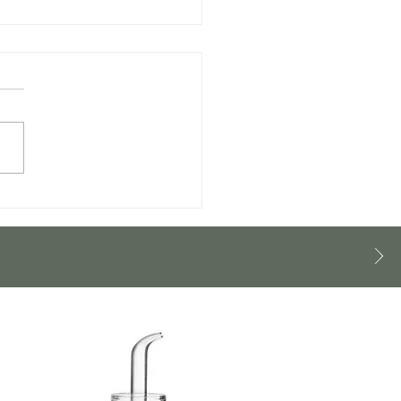
os del mar
terraneo.